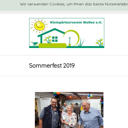
Wir verwenden Cookies, um Ihnen das beste Nutzererlebni
02369/7429983
info@kleingaertner-wulfen.de
Sommerfest 2019