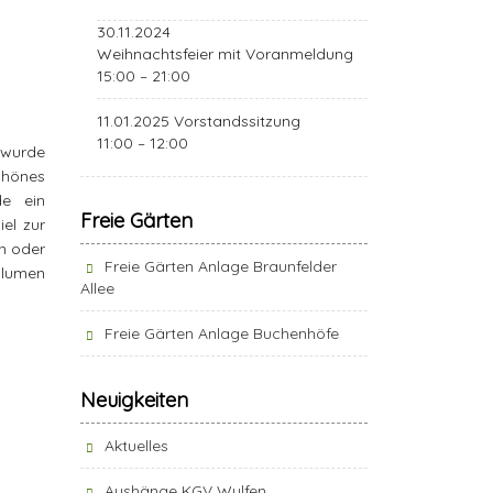
30.11.2024
Weihnachtsfeier mit Voranmeldung
15:00 – 21:00
11.01.2025 Vorstandssitzung
11:00 – 12:00
 wurde
chönes
e ein
Freie Gärten
el zur
in oder
Freie Gärten Anlage Braunfelder
blumen
Allee
Freie Gärten Anlage Buchenhöfe
Neuigkeiten
Aktuelles
Aushänge KGV Wulfen